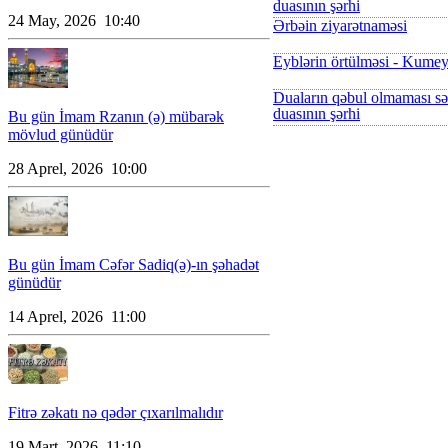
duasının şərhi
24 May, 2026 10:40
Ərbəin ziyarətnaməsi
Eyblərin örtülməsi - Kumeyl
Duaların qəbul olmaması s
duasının şərhi
Bu gün İmam Rzanın (ə) mübarək
mövlud günüdür
28 Aprel, 2026 10:00
Bu gün İmam Cəfər Sadiq(ə)-ın şəhadət
günüdür
14 Aprel, 2026 11:00
Fitrə zəkatı nə qədər çıxarılmalıdır
19 Mart, 2026 11:10