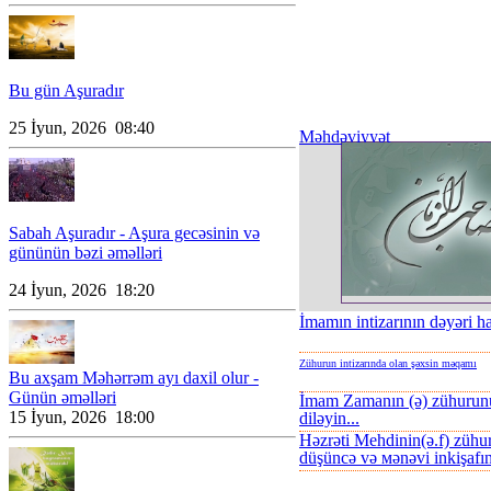
Bu gün Aşuradır
25 İyun, 2026 08:40
Məhdəviyyət
Sabah Aşuradır - Aşura gecəsinin və
gününün bəzi əməlləri
24 İyun, 2026 18:20
İmamın intizarının dəyəri h
Zühurun intizarında olan şəxsin məqamı
Bu axşam Məhərrəm ayı daxil olur -
Günün əməlləri
İmam Zamanın (ə) zühurun
15 İyun, 2026 18:00
diləyin...
Həzrəti Mehdinin(ə.f) zühur
düşüncə və мənəvi inkişafın