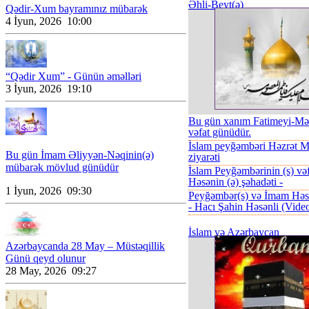
Əhli-Beyt(ə)
Qədir-Xum bayramınız mübarək
4 İyun, 2026 10:00
“Qədir Xum” - Günün əməlləri
3 İyun, 2026 19:10
Bu gün xanım Fatimeyi-Məs
vəfat günüdür.
İslam peyğəmbəri Həzrət 
Bu gün İmam Əliyyən-Nəqinin(ə)
ziyarəti
mübarək mövlud günüdür
İslam Peyğəmbərinin (s) və
Həsənin (ə) şəhadəti -
1 İyun, 2026 09:30
Peyğəmbər(s) və İmam Həsə
- Hacı Şahin Həsənli (Vide
İslam və Azərbaycan
Azərbaycanda 28 May – Müstəqillik
Günü qeyd olunur
28 May, 2026 09:27