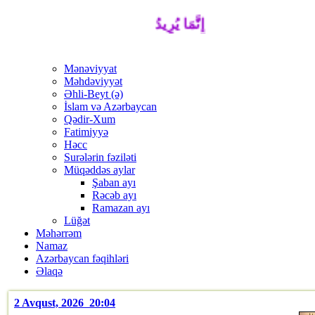
إِنَّمَا يُرِيدُ اللَّهُ لِيُذْهِبَ عَنْكُمُ الرِّجْسَ أَ
Mənəviyyat
Məhdəviyyət
Əhli-Beyt (ə)
İslam və Azərbaycan
Qədir-Xum
Fatimiyyə
Həcc
Surələrin fəziləti
Müqəddəs aylar
Şaban ayı
Rəcəb ayı
Ramazan ayı
Lüğət
Məhərrəm
Namaz
Azərbaycan fəqihləri
Əlaqə
2 Avqust, 2026 20:04