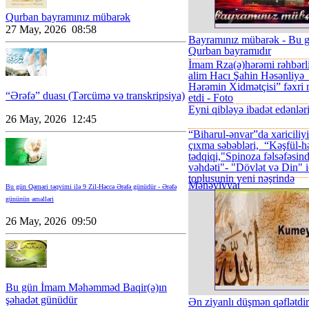
Qurban bayramınız mübarək
27 May, 2026 08:58
Bayramınız mübarək - Bu 
Qurban bayramıdır
İmam Rza(ə)hərəmi rəhbərli
alim Hacı Şahin Həsənliy
Hərəmin Xidmətçisi” fəxri 
“Ərəfə” duası (Tərcümə və transkripsiya)
etdi - Foto
Eyni qibləyə ibadət edənlər
26 May, 2026 12:45
“Biharul-ənvar”da xaricili
çıxma səbəbləri, “Kəşfül-h
tədqiqi,"Spinoza fəlsəfəsin
vəhdəti"- "Dövlət və Din" ic
toplusunin yeni nəşrində
Mənəviyyat
Bu gün Qəməri təqvimi ilə 9 Zil-Həccə Ərəfə günüdür - Ərəfə
gününün əməlləri
26 May, 2026 09:50
Bu gün İmam Məhəmməd Baqir(ə)ın
şəhadət günüdür
Ən ziyanlı düşmən qəflətdi