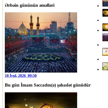
Ərbəin gününün əməlləri
10 İyul, 2026 09:50
Bu gün İmam Səccadın(ə) şəhadət günüdür