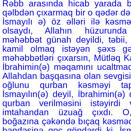
Rəbb arasında hicab yarada b
qəlbdən çıxarmaq bir o qədər də a
İsmayılı ə) öz əlləri ilə kəs
olsaydı, Allahın hüzurund
məhəbbət günah deyildi, təbii, fi
kamil olmaq istəyən şəxs gə
məhəbbətləri çıxarsın, Mütləq 
İbrahimin(ə) məqamını ucaltma
Allahdan başqasına olan sevgis
oğlunu qurban kəsməyi tapş
İsmayılın(ə) deyil, İbrahimin(ə
qurban verilməsini istəyirdi
imtahandan üzuağ çıxdı. O, 
boğazına çəkəndə bıçaq kəsmədi
bəndəsinə qoç göndərdi ki, İsm