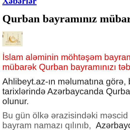
Xəbərlər
Qurban bayramınız müba
İslam aləminin möhtəşəm bayraml
mübarək Qurban bayramınızı təbri
Ahlibeyt.az-ın məlumatına görə, 
tarixlərində Azərbaycanda Qurb
olunur.
Bu gün ölkə ərazisindəki məscid
bayram namazı qılınıb,
Azərbayc