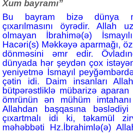
Xum bayramı”
Bu bayram bizə dünya mə
çıxarılmasını öyrədir. Allah u
olmayan İbrahimə(ə) İsmayı
Hacəri(s) Məkkəyə aparmağı, özü
dönməsini əmr edir. Övlad
dünyada hər şeydən çox istəyən
yeniyetmə İsmayıl peyğəmbərdə
çətin idi. Daim insanları All
bütpərəstliklə mübarizə aparan
ömrünün ən mühüm imtahanı i
Allahdan başqasına bəslədiyi
çıxartmalı idi ki, təkamül zi
məhəbbəti Hz.İbrahimlə(ə) Alla