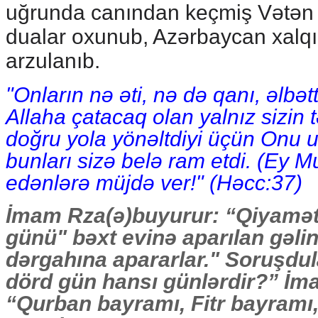
uğrunda canından keçmiş Vətən 
dualar oxunub,
Azərbaycan xalq
arzulanıb.
"Onların nə əti, nə də qanı, əlbət
Allaha çatacaq olan yalnız sizin t
doğru yola yönəltdiyi üçün Onu u
bunları sizə belə ram etdi. (Ey
edənlərə müjdə ver!" (Həсс:37)
İmam Rza(ə)buyurur: “Qiyamət
günü" bəxt evinə aparılan gəlin
dərgahına apararlar." Soruşdu
dörd gün hansı günlərdir?” İm
“Qurban bayramı, Fitr bayramı