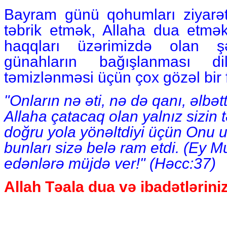
Bayram günü qohumları ziyarə
təbrik etmək, Allaha dua etmək
haqqları üzərimizdə olan şə
günahların bağışlanması di
təmizlənməsi üçün çox gözəl bir f
"Onların nə əti, nə də qanı, əlbət
Allaha çatacaq olan yalnız sizin t
doğru yola yönəltdiyi üçün Onu u
bunları sizə belə ram etdi. (Ey
edənlərə müjdə ver!" (Həсс:37)
Allah Təala dua və ibadətləriniz