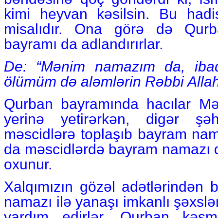
kimi heyvan kəsilsin. Bu had
misalıdır. Ona görə də Qurb
bayramı da adlandırırlar.
De: “Mənim namazım da, ibad
ölümüm də aləmlərin Rəbbi Alla
Qurban bayramında hacılar Mə
yerinə yetirərkən, digər şə
məscidlərə toplaşıb bayram nam
da məscidlərdə bayram namazı qı
oxunur.
Xalqımızın gözəl adətlərindən b
namazı ilə yanaşı imkanlı şəxslər
yardım edirlər. Qurban kəsm