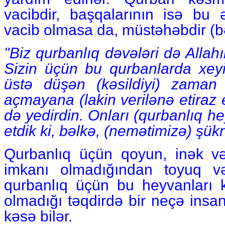
vacibdir, başqalarının isə bu 
vacib olmasa da, müstəhəbdir (bə
"Biz qurbanlıq dəvələri də Allahı
Sizin üçün bu qurbanlarda xeyir
üstə düşən (kəsildiyi) zaman
açmayana (lakin verilənə etiraz
də yedirdin. Onları (qurbanlıq h
etdik ki, bəlkə, (nemətimizə) şük
Qurbanlıq üçün qoyun, inək və 
imkanı olmadığından toyuq v
qurbanlıq üçün bu heyvanları
olmadığı təqdirdə bir neçə insan
kəsə bilər.