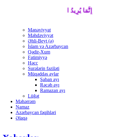
إِنَّمَا يُرِيدُ اللَّهُ لِيُذْهِبَ عَنْكُمُ الرِّجْسَ أَهْ
Mənəviyyat
Məhdəviyyət
Əhli-Beyt (ə)
İslam və Azərbaycan
Qədir-Xum
Fatimiyyə
Həcc
Surələrin fəziləti
Müqəddəs aylar
Şaban ayı
Rəcəb ayı
Ramazan ayı
Lüğət
Məhərrəm
Namaz
Azərbaycan fəqihləri
Əlaqə